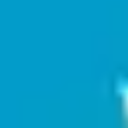
하고, 소스 경로 및 쿼리 매개변수를 유지하며, 복잡한 서버 구
성 없이 중앙 집중식 대시보드를 통해 리다이렉트 규칙을 관리
할 수 있도록 도와줍니다.
Trinayan Chakraborty - Operations Lead
TC is the Operations Manager at RedirHub, leading the company’s
operational strategy and execution to ensure reliable, scalable
redirect infrastructure. He oversees internal processes, cross-team
coordination, and platform readiness while supporting customers
through complex redirect implementations. With a strong
understanding of large-scale domain operations and real-world edge
cases, TC plays a key role in aligning product and customer success
to deliver stable, high-performance redirection solutions.
RedirHub로 5배 빠른 리디렉션 시작하기
100ms 이내에 리디렉션을 받으세요 – 자동 HTTPS, 분석 기능, 제