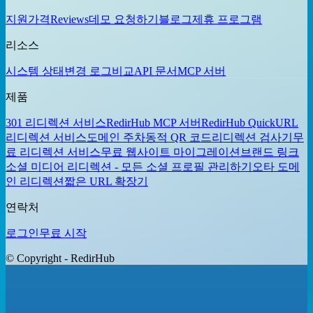
지원
가격
Reviews
데모 요청하기
블로그
제휴 프로그램
리소스
시스템 상태
변경 로그
비교
API 문서
MCP 서버
제품
301 리디렉션 서비스
RedirHub MCP 서버
RedirHub Quick
URL
리디렉션 서비스
도메인 주차
동적 QR 코드
리디렉션 검사기
무
료 리디렉션 서비스
무료 웹사이트 마이그레이션
브랜드 링크
소셜 미디어 리디렉션 - 모든 소셜 프로필 관리하기
오타 도메
인 리디렉션
짧은 URL 확장기
연락처
로그인
무료 시작
© Copyright - RedirHub