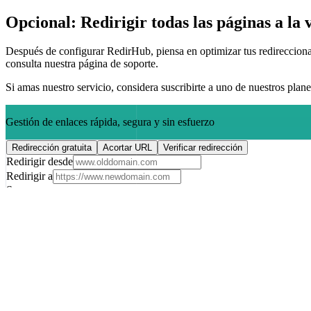
Opcional: Redirigir todas las páginas a la
Después de configurar RedirHub, piensa en optimizar tus redirecciona
consulta nuestra página de soporte.
Si amas nuestro servicio, considera suscribirte a uno de nuestros pla
Gestión de enlaces rápida, segura y sin esfuerzo
Redirección gratuita
Acortar URL
Verificar redirección
Redirigir desde
Redirigir a
Spacer
Crear redirección - es GRATIS
No se necesita tarjeta de crédito • Cambia en cualquier momento
Domain
URL larga
Spacer
Acortar URL - es GRATIS