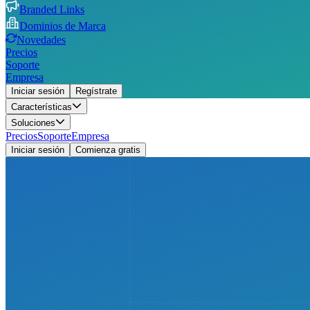
Branded Links
Dominios de Marca
Novedades
Precios
Soporte
Empresa
Iniciar sesión
Regístrate
Características
Soluciones
Precios
Soporte
Empresa
Iniciar sesión
Comienza gratis