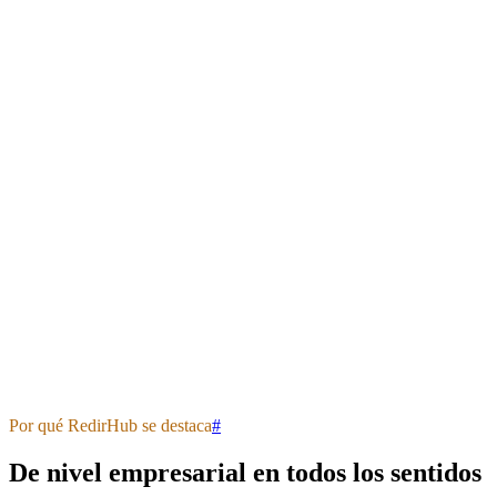
edge · live traffic
online
Status
Online
Edge latency
<100ms
HTTPS
Valid
Requests / sec
0.4
k
Steady traffic
Surge spread across the global edge — every redirect kept resolving 
Por qué RedirHub se destaca
#
De nivel empresarial en todos los sentidos