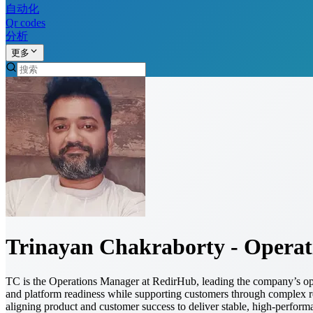
自动化
Qr codes
分析
更多
Trinayan Chakraborty - Operat
TC is the Operations Manager at RedirHub, leading the company’s operat
and platform readiness while supporting customers through complex re
aligning product and customer success to deliver stable, high-performa