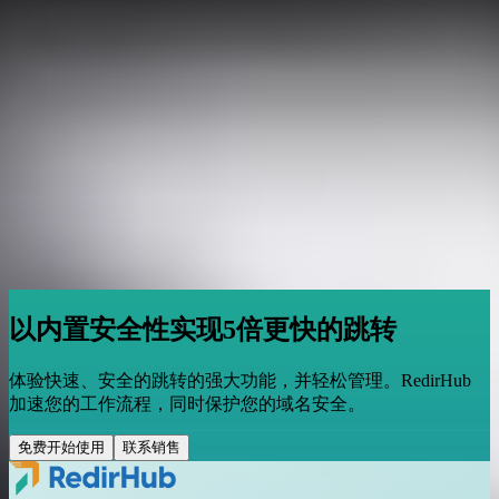
以内置安全性实现5倍更快的跳转
体验快速、安全的跳转的强大功能，并轻松管理。RedirHub
加速您的工作流程，同时保护您的域名安全。
免费开始使用
联系销售