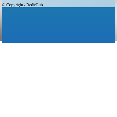
© Copyright - RedirHub