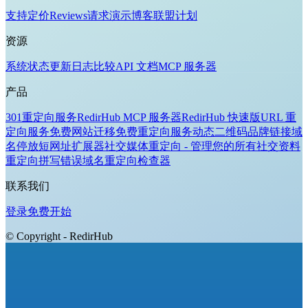
支持
定价
Reviews
请求演示
博客
联盟计划
资源
系统状态
更新日志
比较
API 文档
MCP 服务器
产品
301重定向服务
RedirHub MCP 服务器
RedirHub 快速版
URL 重
定向服务
免费网站迁移
免费重定向服务
动态二维码
品牌链接
域
名停放
短网址扩展器
社交媒体重定向 - 管理您的所有社交资料
重定向拼写错误域名
重定向检查器
联系我们
登录
免费开始
© Copyright - RedirHub