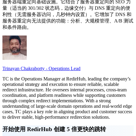
服务器端重定向基础设施。它结合了服务器重定向的 SEO 力
量（适当的 301/302 状态码，边缘交付）与 DNS 重定向的便
利性（无需服务器访问，几秒钟内设置）。它增加了 DNS 和
服务器重定向无法提供的功能：分析、大规模管理、A/B 测试
和条件路由。
Trinayan Chakraborty - Operations Lead
TC is the Operations Manager at RedirHub, leading the company’s
operational strategy and execution to ensure reliable, scalable
redirect infrastructure. He oversees internal processes, cross-team
coordination, and platform readiness while supporting customers
through complex redirect implementations. With a strong
understanding of large-scale domain operations and real-world edge
cases, TC plays a key role in aligning product and customer success
to deliver stable, high-performance redirection solutions.
开始使用 RedirHub 创建 5 倍更快的跳转