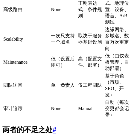
正则表达
式、地理位
高级路由
None
式、条件规
置、设备、
则
语言、A/B
测试
边缘网络、
一次只支持
取决于服务
多域名、数
Scalability
一个域名
器基础设施
百万次重定
向
低（由仪表
低（设置后
高（配置文
Maintenance
板管理，自
即可）
件、部署）
动部署）
基于角色
（市场、
团队访问
单一负责人
仅工程团队
SEO、开
发）
自动（每次
审计追踪
None
Manual
变更都会记
录）
两者的不足之处
#