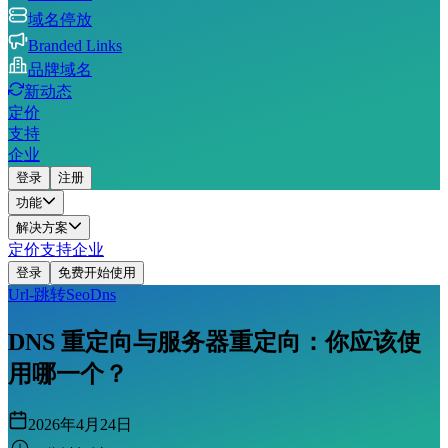
域名停放
Branded Links
品牌域名
新动态
定价
支持
企业
登录
注册
功能
解决方案
定价
支持
企业
登录
免费开始使用
Url-跳转
Seo
Dns
DNS 重定向与服务器重定向：你应该使
用哪一个？
2026年4月24日