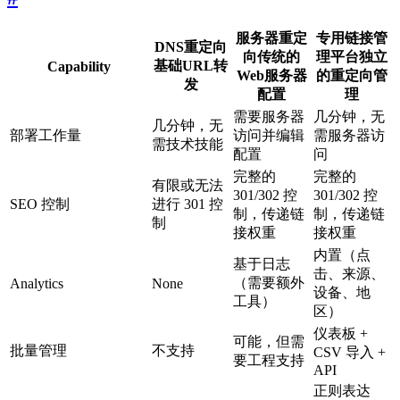
服务器重定
专用链接管
DNS重定向
向
传统的
理平台
独立
基础URL转
Capability
Web服务器
的重定向管
发
配置
理
需要服务器
几分钟，无
几分钟，无
部署工作量
访问并编辑
需服务器访
需技术技能
配置
问
完整的
完整的
有限或无法
301/302 控
301/302 控
SEO 控制
进行 301 控
制，传递链
制，传递链
制
接权重
接权重
内置（点
基于日志
击、来源、
（需要额外
Analytics
None
设备、地
工具）
区）
仪表板 +
可能，但需
批量管理
不支持
CSV 导入 +
要工程支持
API
正则表达