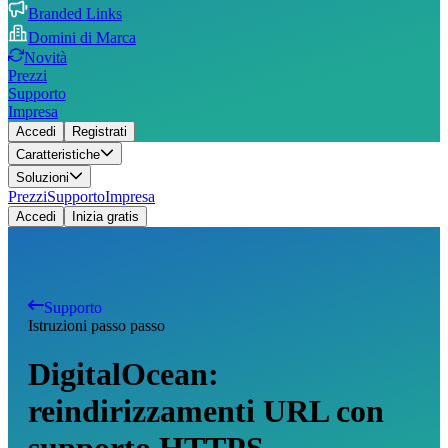
Branded Links
Domini di Marca
Novità
Prezzi
Supporto
Impresa
Accedi
Registrati
Caratteristiche
Soluzioni
Prezzi
Supporto
Impresa
Accedi
Inizia gratis
Supporto
Istruzioni passo passo
DigitalOcean:
reindirizzamenti URL con
supporto HTTPS