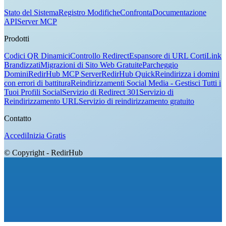
Stato del Sistema
Registro Modifiche
Confronta
Documentazione
API
Server MCP
Prodotti
Codici QR Dinamici
Controllo Redirect
Espansore di URL Corti
Link
Brandizzati
Migrazioni di Sito Web Gratuite
Parcheggio
Domini
RedirHub MCP Server
RedirHub Quick
Reindirizza i domini
con errori di battitura
Reindirizzamenti Social Media - Gestisci Tutti i
Tuoi Profili Social
Servizio di Redirect 301
Servizio di
Reindirizzamento URL
Servizio di reindirizzamento gratuito
Contatto
Accedi
Inizia Gratis
© Copyright - RedirHub