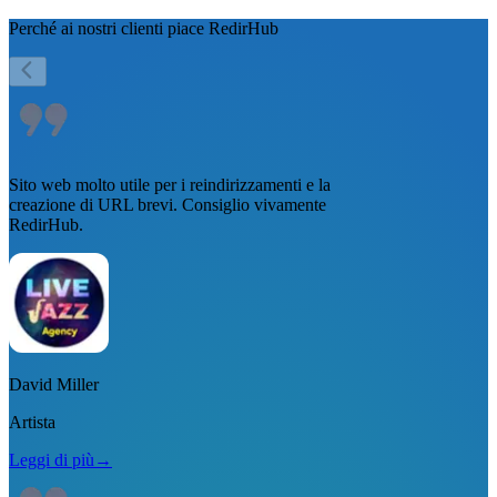
Perché ai nostri clienti piace
RedirHub
Sito web molto utile per i reindirizzamenti e la
creazione di URL brevi. Consiglio vivamente
RedirHub.
David Miller
Artista
Leggi di più
→