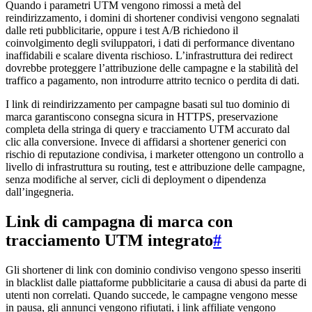
Quando i parametri UTM vengono rimossi a metà del
reindirizzamento, i domini di shortener condivisi vengono segnalati
dalle reti pubblicitarie, oppure i test A/B richiedono il
coinvolgimento degli sviluppatori, i dati di performance diventano
inaffidabili e scalare diventa rischioso. L’infrastruttura dei redirect
dovrebbe proteggere l’attribuzione delle campagne e la stabilità del
traffico a pagamento, non introdurre attrito tecnico o perdita di dati.
I link di reindirizzamento per campagne basati sul tuo dominio di
marca garantiscono consegna sicura in HTTPS, preservazione
completa della stringa di query e tracciamento UTM accurato dal
clic alla conversione. Invece di affidarsi a shortener generici con
rischio di reputazione condivisa, i marketer ottengono un controllo a
livello di infrastruttura su routing, test e attribuzione delle campagne,
senza modifiche al server, cicli di deployment o dipendenza
dall’ingegneria.
Link di campagna di marca con
tracciamento UTM integrato
#
Gli shortener di link con dominio condiviso vengono spesso inseriti
in blacklist dalle piattaforme pubblicitarie a causa di abusi da parte di
utenti non correlati. Quando succede, le campagne vengono messe
in pausa, gli annunci vengono rifiutati, i link affiliate vengono