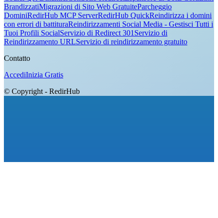
Brandizzati
Migrazioni di Sito Web Gratuite
Parcheggio
Domini
RedirHub MCP Server
RedirHub Quick
Reindirizza i domini
con errori di battitura
Reindirizzamenti Social Media - Gestisci Tutti i
Tuoi Profili Social
Servizio di Redirect 301
Servizio di
Reindirizzamento URL
Servizio di reindirizzamento gratuito
Contatto
Accedi
Inizia Gratis
© Copyright - RedirHub