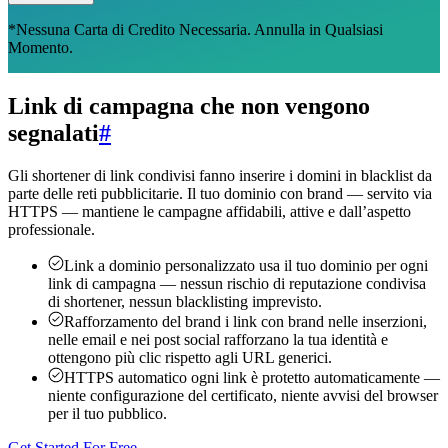
*Nessuna Carta di Credito Necessaria. Annulla in Qualsiasi
Momento.
Link di campagna che non vengono
segnalati
#
Gli shortener di link condivisi fanno inserire i domini in blacklist da
parte delle reti pubblicitarie. Il tuo dominio con brand — servito via
HTTPS — mantiene le campagne affidabili, attive e dall’aspetto
professionale.
Link a dominio personalizzato
usa il tuo dominio per ogni
link di campagna — nessun rischio di reputazione condivisa
di shortener, nessun blacklisting imprevisto.
Rafforzamento del brand
i link con brand nelle inserzioni,
nelle email e nei post social rafforzano la tua identità e
ottengono più clic rispetto agli URL generici.
HTTPS automatico
ogni link è protetto automaticamente —
niente configurazione del certificato, niente avvisi del browser
per il tuo pubblico.
Get Started For Free