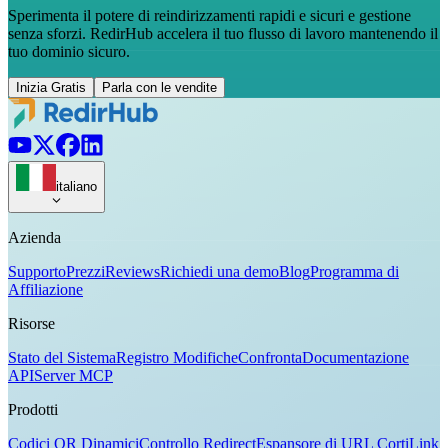
Sperimenta il potere di reindirizzamenti rapidi e sicuri e gestione
senza sforzi. RedirHub accelera il tuo flusso di lavoro mantenendo il
tuo dominio sicuro.
Inizia Gratis
Parla con le vendite
italiano
Azienda
Supporto
Prezzi
Reviews
Richiedi una demo
Blog
Programma di
Affiliazione
Risorse
Stato del Sistema
Registro Modifiche
Confronta
Documentazione
API
Server MCP
Prodotti
Codici QR Dinamici
Controllo Redirect
Espansore di URL Corti
Link