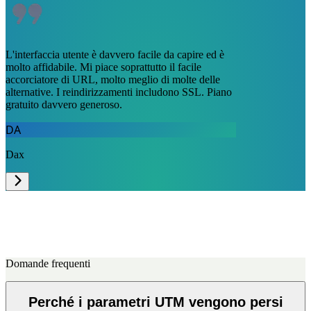
L'interfaccia utente è davvero facile da capire ed è
molto affidabile. Mi piace soprattutto il facile
accorciatore di URL, molto meglio di molte delle
alternative. I reindirizzamenti includono SSL. Piano
gratuito davvero generoso.
DA
Dax
Domande frequenti
Perché i parametri UTM vengono persi