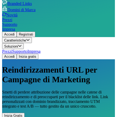
Branded Links
Domini di Marca
Novità
Prezzi
Supporto
Impresa
Accedi
Registrati
Caratteristiche
Soluzioni
Prezzi
Supporto
Impresa
Accedi
Inizia gratis
Reindirizzamenti URL per
Campagne di Marketing
Smetti di perdere attribuzione delle campagne nelle catene di
reindirizzamento e di preoccuparti per il blacklist delle link. Link
personalizzati con dominio brandizzato, tracciamento UTM
integrato e test A/B — tutto gestito da un unico cruscotto.
Inizia Gratis