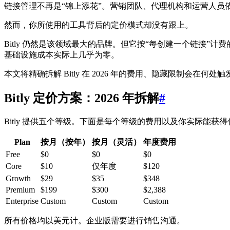
链接管理不再是“锦上添花”。营销团队、代理机构和运营人员
然而，你所使用的工具背后的定价模式却没有跟上。
Bitly 仍然是该领域最大的品牌。但它按“每创建一个链接
基础设施成本实际上几乎为零。
本文将精确拆解 Bitly 在 2026 年的费用、隐藏限制会在
Bitly 定价方案：2026 年拆解
#
Bitly 提供五个等级。下面是每个等级的费用以及你实际能获
Plan
按月（按年）
按月（灵活）
年度费用
Free
$0
$0
$0
Core
$10
仅年度
$120
Growth
$29
$35
$348
Premium
$199
$300
$2,388
Enterprise
Custom
Custom
Custom
所有价格均以美元计。企业版需要进行销售沟通。