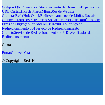
Códigos QR Dinâmicos
Estacionamento de Domínios
Expansor de
URL Curta
Links de Marca
Migrações de Website
Gratuitas
RedirHub Quick
Redirecionamentos de Mídias Sociais -
Gerencie Todos os Seus Perfis Sociais
Redirecionar Domínios com
Erros de Digitação
Servidor MCP RedirHub
Serviço de
Redirecionamento 301
Serviço de Redirecionamento
Gratuito
Serviço de Redirecionamento de URL
Verificador de
Redirecionamento
Contato
Entrar
Comece Grátis
© Copyright - RedirHub