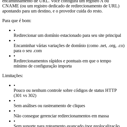
encaminhamento de URL. Você configura um registro A ou
CNAME (ou um registro dedicado de redirecionamento de URL)
apontando para um destino, e o provedor cuida do resto.
Para que é bom:
•
Redirecionar um domínio estacionado para seu site principal
•
Encaminhar várias variações de domínio (como .net, .org, .co)
para o seu .com
•
Redirecionamentos rápidos e pontuais em que o tempo
mínimo de configuração importa
Limitações:
•
Pouco ou nenhum controle sobre códigos de status HTTP
(301 vs 302)
•
Sem análises ou rastreamento de cliques
•
Não consegue gerenciar redirecionamentos em massa
•
Sem suporte para roteamento avançado (por geolocalização,