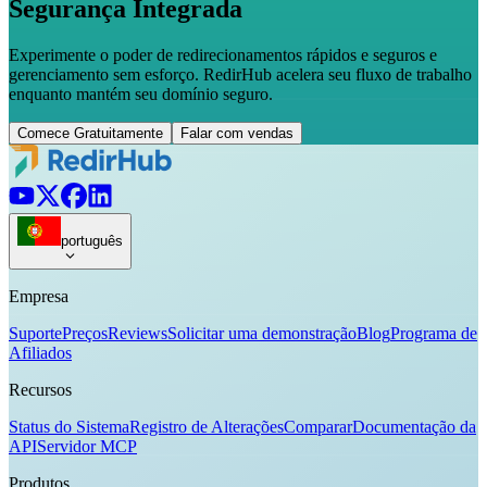
Segurança Integrada
Experimente o poder de redirecionamentos rápidos e seguros e
gerenciamento sem esforço. RedirHub acelera seu fluxo de trabalho
enquanto mantém seu domínio seguro.
Comece Gratuitamente
Falar com vendas
português
Empresa
Suporte
Preços
Reviews
Solicitar uma demonstração
Blog
Programa de
Afiliados
Recursos
Status do Sistema
Registro de Alterações
Comparar
Documentação da
API
Servidor MCP
Produtos