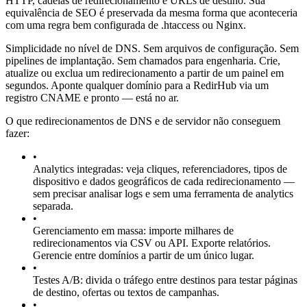
HTTP, cadeias de redirecionamento e URLs de destino. Sua
equivalência de SEO é preservada da mesma forma que aconteceria
com uma regra bem configurada de .htaccess ou Nginx.
Simplicidade no nível de DNS. Sem arquivos de configuração. Sem
pipelines de implantação. Sem chamados para engenharia. Crie,
atualize ou exclua um redirecionamento a partir de um painel em
segundos. Aponte qualquer domínio para a RedirHub via um
registro CNAME e pronto — está no ar.
O que redirecionamentos de DNS e de servidor não conseguem
fazer:
•
Analytics integradas: veja cliques, referenciadores, tipos de
dispositivo e dados geográficos de cada redirecionamento —
sem precisar analisar logs e sem uma ferramenta de analytics
separada.
•
Gerenciamento em massa: importe milhares de
redirecionamentos via CSV ou API. Exporte relatórios.
Gerencie entre domínios a partir de um único lugar.
•
Testes A/B: divida o tráfego entre destinos para testar páginas
de destino, ofertas ou textos de campanhas.
•