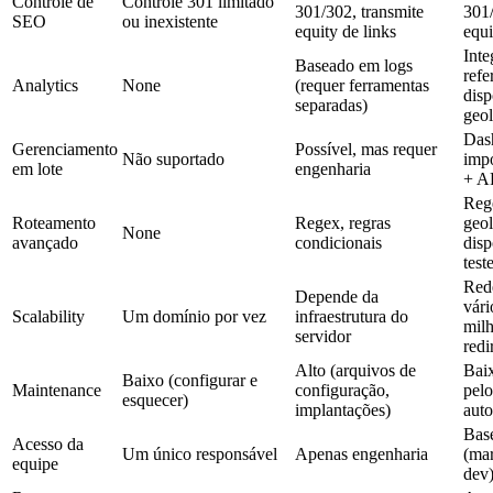
Controle de
Controle 301 limitado
301/302, transmite
301/
SEO
ou inexistente
equity de links
equi
Inte
Baseado em logs
refe
Analytics
None
(requer ferramentas
disp
separadas)
geol
Das
Gerenciamento
Possível, mas requer
Não suportado
imp
em lote
engenharia
+ A
Reg
Roteamento
Regex, regras
geol
None
avançado
condicionais
disp
test
Red
Depende da
vári
Scalability
Um domínio por vez
infraestrutura do
mil
servidor
red
Alto (arquivos de
Bai
Baixo (configurar e
Maintenance
configuração,
pelo
esquecer)
implantações)
aut
Bas
Acesso da
Um único responsável
Apenas engenharia
(ma
equipe
dev