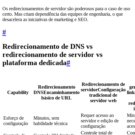
Os redirecionamentos de servidor são poderosos para o caso de uso
certo. Mas criam dependência das equipes de engenharia, o que
desacelera as iniciativas de marketing e SEO.
#
Redirecionamento de DNS vs
redirecionamento de servidor vs
plataforma dedicada
#
Redirecionamento de
Redirecionamento
ge
servidor
Configuração
Capability
DNS
Encaminhamento
link
tradicional de
básico de URL
servidor web
re
Requer acesso ao
Min
Esforço de
Minutos, sem
servidor e edição de
nece
configuração
habilidade técnica
configuração
aces
Controle total de
Cont