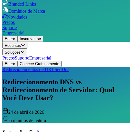
Branded Links
Domínios de Marca
Novidades
Preços
Suporte
Empresarial
Entrar
Inscrever-se
Recursos
Soluções
Preços
Suporte
Empresarial
Entrar
Comece Gratuitamente
Redirecionamentos de URL
Seo
Dns
Redirecionamento DNS vs
Redirecionamento de Servidor: Qual
Você Deve Usar?
24 de abril de 2026
6 minutos de leitura