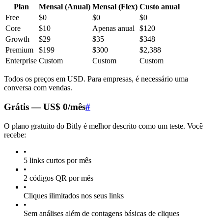
Plan
Mensal (Anual)
Mensal (Flex)
Custo anual
Free
$0
$0
$0
Core
$10
Apenas anual
$120
Growth
$29
$35
$348
Premium
$199
$300
$2,388
Enterprise
Custom
Custom
Custom
Todos os preços em USD. Para empresas, é necessário uma
conversa com vendas.
Grátis — US$ 0/mês
#
O plano gratuito do Bitly é melhor descrito como um teste. Você
recebe:
•
5 links curtos por mês
•
2 códigos QR por mês
•
Cliques ilimitados nos seus links
•
Sem análises além de contagens básicas de cliques