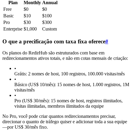
Plan
Monthly
Annual
Free
$0
$0
Basic
$10
$100
Pro
$30
$300
Enterprise
$1,000
Custom
O que a precificação com taxa fixa oferece
#
Os planos do RedirHub são estruturados com base em
redirecionamentos ativos totais, e não em cotas mensais de criação:
•
Grátis: 2 nomes de host, 100 registros, 100.000 visitas/mês
•
Básico (US$ 10/mês): 15 nomes de host, 1.000 registros, 1M
visitas/mês
•
Pro (US$ 30/mês): 15 nomes de host, registros ilimitados,
visitas ilimitadas, membros ilimitados da equipe
No Pro, você pode criar quantos redirecionamentos precisar,
direcionar o quanto de tráfego quiser e adicionar toda a sua equipe
—por US$ 30/mês fixo.