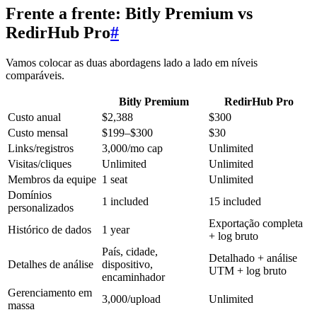
Frente a frente: Bitly Premium vs
RedirHub Pro
#
Vamos colocar as duas abordagens lado a lado em níveis
comparáveis.
Bitly Premium
RedirHub Pro
Custo anual
$2,388
$300
Custo mensal
$199–$300
$30
Links/registros
3,000/mo cap
Unlimited
Visitas/cliques
Unlimited
Unlimited
Membros da equipe
1 seat
Unlimited
Domínios
1 included
15 included
personalizados
Exportação completa
Histórico de dados
1 year
+ log bruto
País, cidade,
Detalhado + análise
Detalhes de análise
dispositivo,
UTM + log bruto
encaminhador
Gerenciamento em
3,000/upload
Unlimited
massa