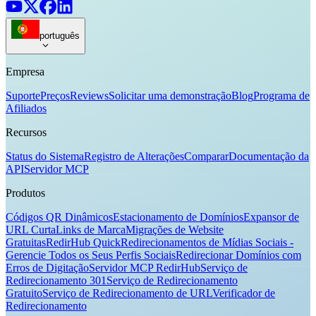
português
Empresa
Suporte
Preços
Reviews
Solicitar uma demonstração
Blog
Programa de
Afiliados
Recursos
Status do Sistema
Registro de Alterações
Comparar
Documentação da
API
Servidor MCP
Produtos
Códigos QR Dinâmicos
Estacionamento de Domínios
Expansor de
URL Curta
Links de Marca
Migrações de Website
Gratuitas
RedirHub Quick
Redirecionamentos de Mídias Sociais -
Gerencie Todos os Seus Perfis Sociais
Redirecionar Domínios com
Erros de Digitação
Servidor MCP RedirHub
Serviço de
Redirecionamento 301
Serviço de Redirecionamento
Gratuito
Serviço de Redirecionamento de URL
Verificador de
Redirecionamento