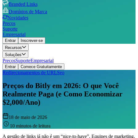
Branded Links
Domínios de Marca
Novidades
Preços
Suporte
Empresarial
Entrar
Inscrever-se
Recursos
Soluções
Preços
Suporte
Empresarial
Entrar
Comece Gratuitamente
Redirecionamentos de URL
Seo
Preços do Bitly em 2026: O que Você
Realmente Paga (e Como Economizar
$2,000/Ano)
18 de maio de 2026
10 minutos de leitura
A gestão de links já não é um “nice-to-have”. Equipes de marketing,