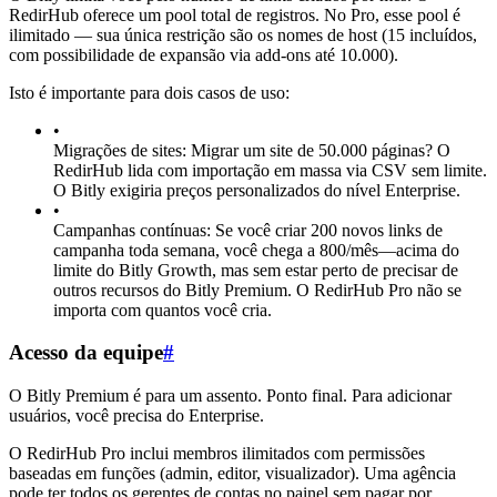
RedirHub oferece um pool total de registros. No Pro, esse pool é
ilimitado — sua única restrição são os nomes de host (15 incluídos,
com possibilidade de expansão via add-ons até 10.000).
Isto é importante para dois casos de uso:
•
Migrações de sites: Migrar um site de 50.000 páginas? O
RedirHub lida com importação em massa via CSV sem limite.
O Bitly exigiria preços personalizados do nível Enterprise.
•
Campanhas contínuas: Se você criar 200 novos links de
campanha toda semana, você chega a 800/mês—acima do
limite do Bitly Growth, mas sem estar perto de precisar de
outros recursos do Bitly Premium. O RedirHub Pro não se
importa com quantos você cria.
Acesso da equipe
#
O Bitly Premium é para um assento. Ponto final. Para adicionar
usuários, você precisa do Enterprise.
O RedirHub Pro inclui membros ilimitados com permissões
baseadas em funções (admin, editor, visualizador). Uma agência
pode ter todos os gerentes de contas no painel sem pagar por