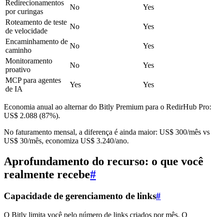
Redirecionamentos
No
Yes
por curingas
Roteamento de teste
No
Yes
de velocidade
Encaminhamento de
No
Yes
caminho
Monitoramento
No
Yes
proativo
MCP para agentes
Yes
Yes
de IA
Economia anual ao alternar do Bitly Premium para o RedirHub Pro:
US$ 2.088 (87%).
No faturamento mensal, a diferença é ainda maior: US$ 300/mês vs
US$ 30/mês, economiza US$ 3.240/ano.
Aprofundamento do recurso: o que você
realmente recebe
#
Capacidade de gerenciamento de links
#
O Bitly limita você pelo número de links criados por mês. O