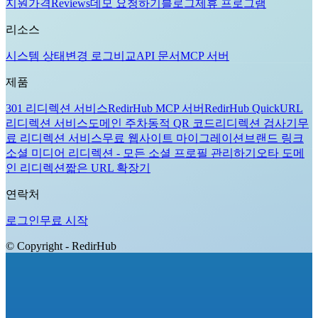
지원
가격
Reviews
데모 요청하기
블로그
제휴 프로그램
리소스
시스템 상태
변경 로그
비교
API 문서
MCP 서버
제품
301 리디렉션 서비스
RedirHub MCP 서버
RedirHub Quick
URL
리디렉션 서비스
도메인 주차
동적 QR 코드
리디렉션 검사기
무
료 리디렉션 서비스
무료 웹사이트 마이그레이션
브랜드 링크
소셜 미디어 리디렉션 - 모든 소셜 프로필 관리하기
오타 도메
인 리디렉션
짧은 URL 확장기
연락처
로그인
무료 시작
© Copyright - RedirHub