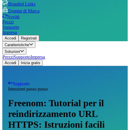
Branded Links
Domini di Marca
Novità
Prezzi
Supporto
Impresa
Accedi
Registrati
Caratteristiche
Soluzioni
Prezzi
Supporto
Impresa
Accedi
Inizia gratis
Supporto
Istruzioni passo passo
Freenom: Tutorial per il
reindirizzamento URL
HTTPS: Istruzioni facili