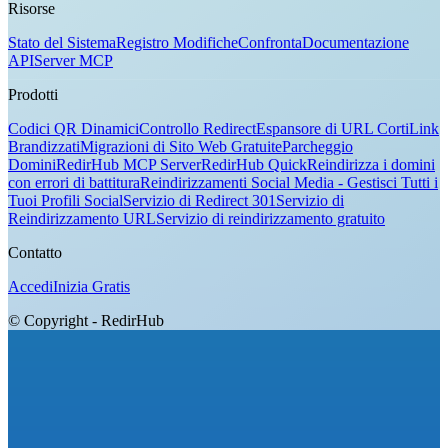
Risorse
Stato del Sistema
Registro Modifiche
Confronta
Documentazione
API
Server MCP
Prodotti
Codici QR Dinamici
Controllo Redirect
Espansore di URL Corti
Link
Brandizzati
Migrazioni di Sito Web Gratuite
Parcheggio
Domini
RedirHub MCP Server
RedirHub Quick
Reindirizza i domini
con errori di battitura
Reindirizzamenti Social Media - Gestisci Tutti i
Tuoi Profili Social
Servizio di Redirect 301
Servizio di
Reindirizzamento URL
Servizio di reindirizzamento gratuito
Contatto
Accedi
Inizia Gratis
© Copyright - RedirHub