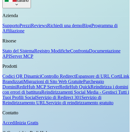
italiano
Azienda
Supporto
Prezzi
Reviews
Richiedi una demo
Blog
Programma di
Affiliazione
Risorse
Stato del Sistema
Registro Modifiche
Confronta
Documentazione
API
Server MCP
Prodotti
Codici QR Dinamici
Controllo Redirect
Espansore di URL Corti
Link
Brandizzati
Migrazioni di Sito Web Gratuite
Parcheggio
Domini
RedirHub MCP Server
RedirHub Quick
Reindirizza i domini
con errori di battitura
Reindirizzamenti Social Media - Gestisci Tutti i
Tuoi Profili Social
Servizio di Redirect 301
Servizio di
Reindirizzamento URL
Servizio di reindirizzamento gratuito
Contatto
Accedi
Inizia Gratis