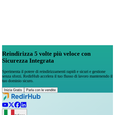
Reindirizza 5 volte più veloce con
Sicurezza Integrata
Sperimenta il potere di reindirizzamenti rapidi e sicuri e gestione
senza sforzi. RedirHub accelera il tuo flusso di lavoro mantenendo il
tuo dominio sicuro.
Inizia Gratis
Parla con le vendite