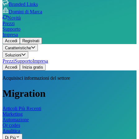
Branded Links
Domini di Marca
Novità
Prezzi
Supporto
Impresa
Accedi
Registrati
Caratteristiche
Soluzioni
Prezzi
Supporto
Impresa
Accedi
Inizia gratis
Acquisisci informazioni del settore
Migration
Articoli Più Recenti
Marketing
Automazione
Qr codes
Analitica
Di Più