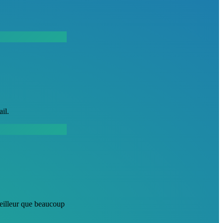
il.
 meilleur que beaucoup