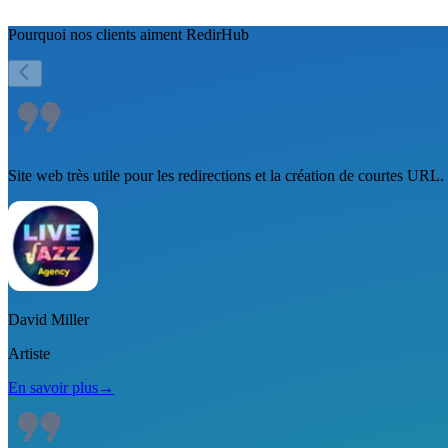
Pourquoi nos clients aiment
RedirHub
Site web très utile pour les redirections et la création de courtes 
David Miller
Artiste
En savoir plus
→