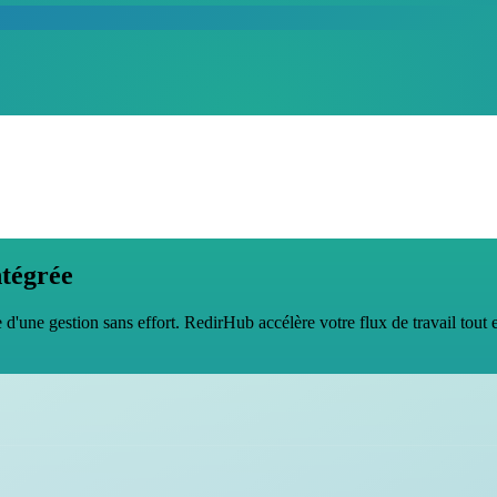
ntégrée
e d'une gestion sans effort. RedirHub accélère votre flux de travail tout