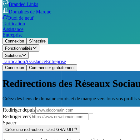
Branded Links
Domaines de Marque
Quoi de neuf
Tarification
Assistance
Entreprise
Connexion
S'inscrire
Fonctionnalités
Solutions
Tarification
Assistance
Entreprise
Connexion
Commencer gratuitement
Redirections des Réseaux Sociau
Créez des liens de domaine courts et de marque vers tous vos profils s
Rediriger depuis
Rediriger vers
Spacer
Créer une redirection - c'est GRATUIT