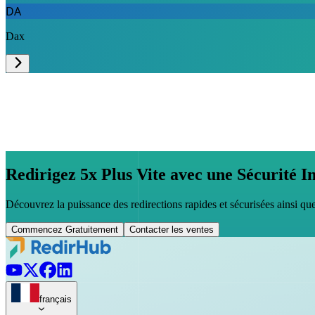
DA
Dax
Redirigez 5x Plus Vite avec une Sécurité I
Découvrez la puissance des redirections rapides et sécurisées ainsi qu
Commencez Gratuitement
Contacter les ventes
français