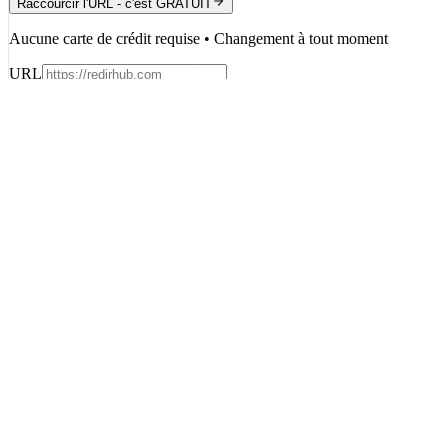
Raccourcir l'URL - c'est GRATUIT
Aucune carte de crédit requise • Changement à tout moment
URL
Spacer
Vérifier la redirection - c'est GRATUIT
Aucune carte de crédit requise • Changement à tout moment
français
Entreprise
Assistance
Tarification
Reviews
Demander une démo
Blog
Programme d'
Ressources
État du Système
Journal des Modifications
Comparer
Documentation A