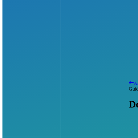
As
Gui
Dé